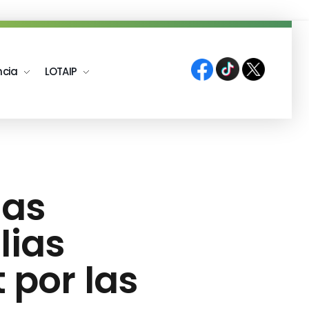
ncia
LOTAIP
das
lias
 por las