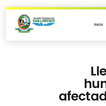
Inicio
municipio san lorenzo
Ll
hum
afectad