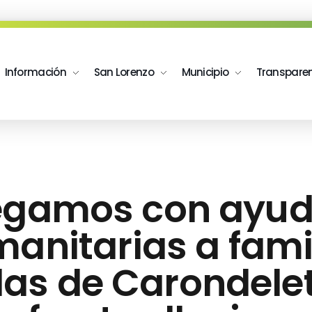
Información
San Lorenzo
Municipio
Transpare
egamos con ayu
anitarias a fami
as de Carondelet