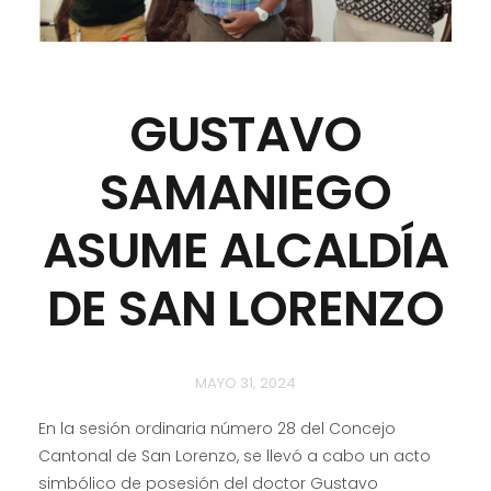
GUSTAVO
SAMANIEGO
ASUME ALCALDÍA
DE SAN LORENZO
MAYO 31, 2024
En la sesión ordinaria número 28 del Concejo
Cantonal de San Lorenzo, se llevó a cabo un acto
simbólico de posesión del doctor Gustavo