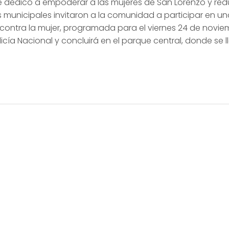
se dedicó a empoderar a las mujeres de San Lorenzo y redu
es municipales invitaron a la comunidad a participar en u
 contra la mujer, programada para el viernes 24 de noviemb
icía Nacional y concluirá en el parque central, donde se 