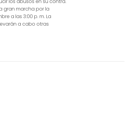
cir los abusos en su contra.
na gran marcha por la
re a las 3:00 p. m. La
llevarán a cabo otras