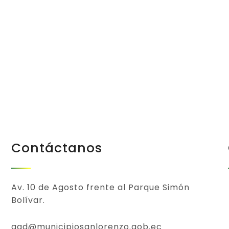
Beneficio de
Todos
Contáctanos
Av. 10 de Agosto frente al Parque Simón
Bolívar.
gad@municipiosanlorenzo.gob.ec