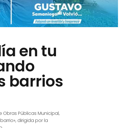
ía en tu
dando
s barrios
e Obras Públicas Municipal,
rrio», dirigida por la
o.