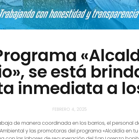
Programa «Alcald
io», se está brin
a inmediata a lo
FEBRERO 4, 2025
rabaja de manera coordinada en los barrios, el personal d
mbiental y las promotoras del programa «Alcaldía en tu ba
úa con las labores de recuperación del San Lorenzo bonit