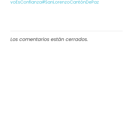
voEsConfianza
#SanLorenzoCantónDePaz
Los comentarios están cerrados.
Progreso en
Beneficio de Todos