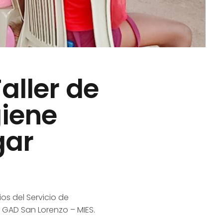
aller de
giene
gar
ios del Servicio de
o GAD San Lorenzo – MIES.