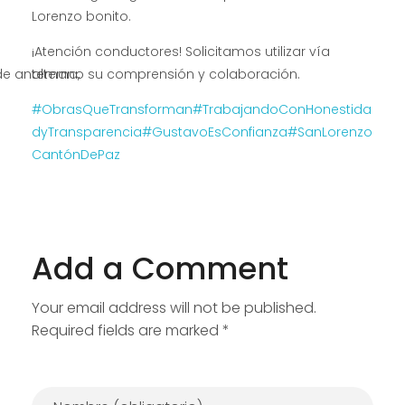
Lorenzo bonito.
¡Atención conductores! Solicitamos utilizar vía
 antemano su comprensión y colaboración.
alterna,
#ObrasQueTransforman
#TrabajandoConHonestida
dyTransparencia
#GustavoEsConfianza
#SanLorenzo
CantónDePaz
Add a Comment
Your email address will not be published.
Required fields are marked *