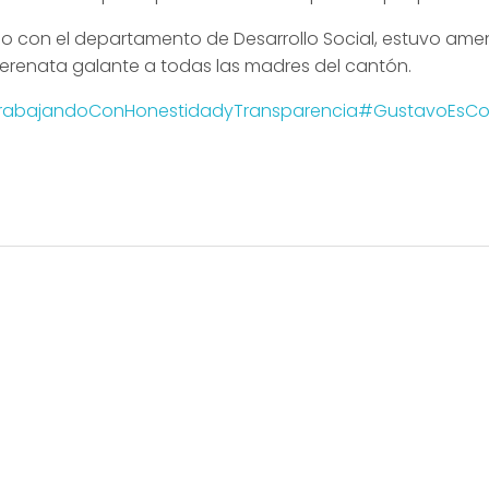
do con el departamento de Desarrollo Social, estuvo ame
serenata galante a todas las madres del cantón.
rabajandoConHonestidadyTransparencia
#GustavoEsCo