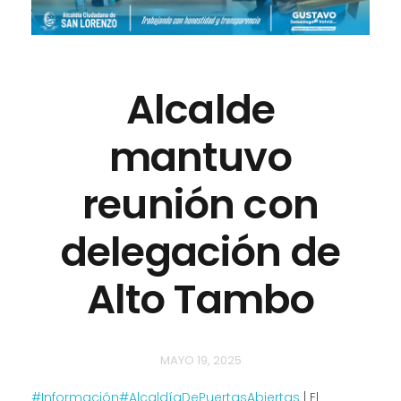
Alcalde
mantuvo
reunión con
delegación de
Alto Tambo
MAYO 19, 2025
#Información
#AlcaldíaDePuertasAbiertas
| El