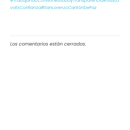
#TrabajandoConHonestidadyTransparencia
#Gusta
voEsConfianza
#SanLorenzoCantónDePaz
Los comentarios están cerrados.
Progreso en
Beneficio de Todos