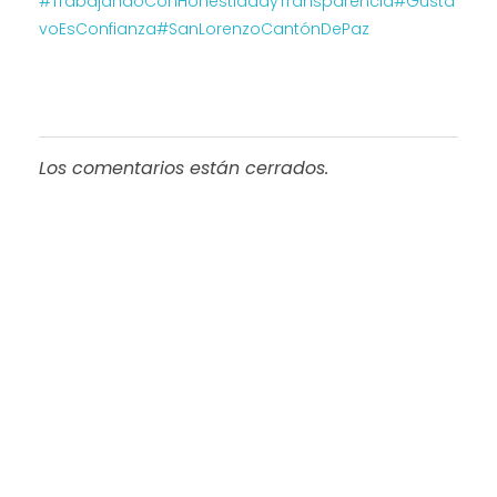
#TrabajandoConHonestidadyTransparencia
#Gusta
voEsConfianza
#SanLorenzoCantónDePaz
Los comentarios están cerrados.
Progreso en
Beneficio de Todos