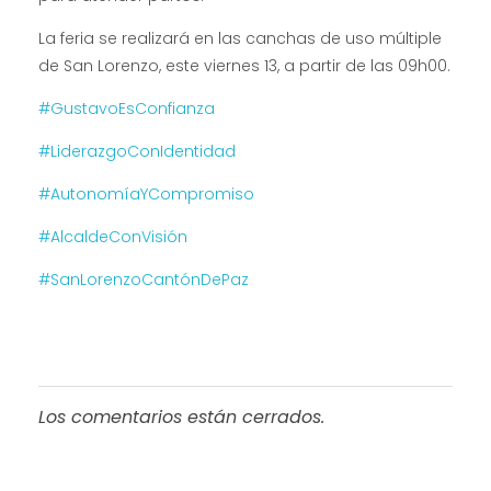
La feria se realizará en las canchas de uso múltiple
de San Lorenzo, este viernes 13, a partir de las 09h00.
#GustavoEsConfianza
#LiderazgoConIdentidad
#AutonomíaYCompromiso
#AlcaldeConVisión
#SanLorenzoCantónDePaz
Los comentarios están cerrados.