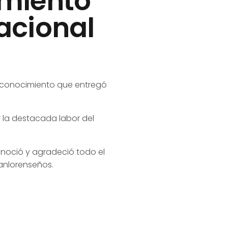
imiento
Nacional
reconocimiento que entregó
or la destacada labor del
econoció y agradeció todo el
sanlorenseños.