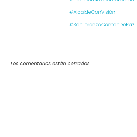
#AlcaldeConVisión
#SanLorenzoCantónDePaz
Los comentarios están cerrados.