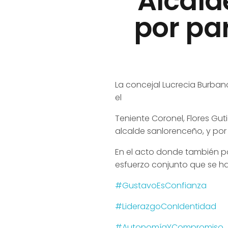
Alcald
por par
La concejal Lucrecia Burba
el
Teniente Coronel, Flores Gut
alcalde sanlorenceño, y po
En el acto donde también part
esfuerzo conjunto que se ha
#GustavoEsConfianza
#LiderazgoConIdentidad
#AutonomíaYCompromiso