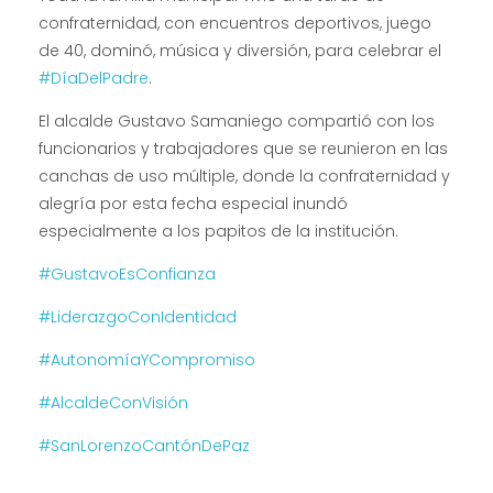
confraternidad, con encuentros deportivos, juego
de 40, dominó, música y diversión, para celebrar el
#DíaDelPadre
.
El alcalde Gustavo Samaniego compartió con los
funcionarios y trabajadores que se reunieron en las
canchas de uso múltiple, donde la confraternidad y
alegría por esta fecha especial inundó
especialmente a los papitos de la institución.
#GustavoEsConfianza
#LiderazgoConIdentidad
#AutonomíaYCompromiso
#AlcaldeConVisión
#SanLorenzoCantónDePaz