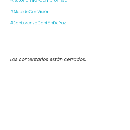
#AutonomíaYCompromiso
#AlcaldeConVisión
#SanLorenzoCantónDePaz
Los comentarios están cerrados.
Progreso en