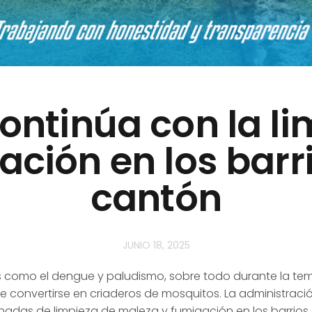
ntinúa con la li
ción en los barri
cantón
JUNIO 18, 2025
 como el dengue y paludismo, sobre todo durante la tem
 convertirse en
criaderos de mosquitos. La administraci
nadas de limpieza de maleza y fumigación en los barrios 