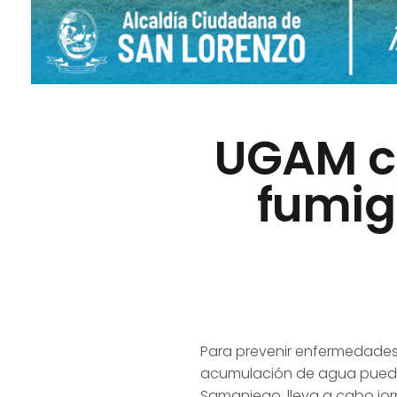
UGAM co
fumiga
Para prevenir enfermedades
acumulación de agua puede
Samaniego, lleva a cabo jor