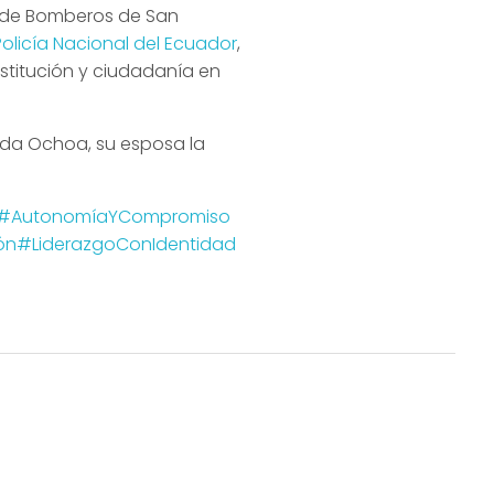
o de Bomberos de San
Policía Nacional del Ecuador
,
nstitución y ciudadanía en
da Ochoa, su esposa la
#AutonomíaYCompromiso
ón
#LiderazgoConIdentidad