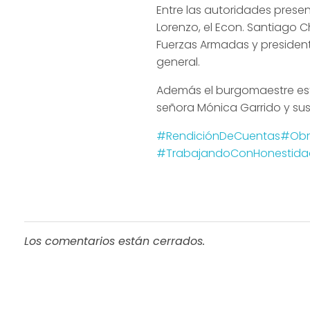
Entre las autoridades pres
Lorenzo, el Econ. Santiago 
Fuerzas Armadas y president
general.
Además el burgomaestre es
señora Mónica Garrido y sus 
#RendiciónDeCuentas
#Obr
#TrabajandoConHonestida
Los comentarios están cerrados.