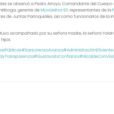
entes se observó a Pedro Arroyo, Comandante del Cuerp
Chiriboga, gerente de
Movidelnor EP
, representantes de la
es de Juntas Parroquiales, así como funcionarios de la i
tuvo acompañado por su señora madre, la señora Yolan
hijos.
asPúblicas
#SanLorenzoAvanza
#AdministraciónEficiente
dyTransparencia
#GustavoEsConfianza
#AlcaldeConVisi