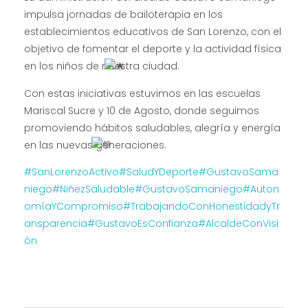
impulsa jornadas de bailoterapia en los
establecimientos educativos de San Lorenzo, con el
objetivo de fomentar el deporte y la actividad física
en los niños de nuestra ciudad.
Con estas iniciativas estuvimos en las escuelas
Mariscal Sucre y 10 de Agosto, donde seguimos
promoviendo hábitos saludables, alegría y energía
en las nuevas generaciones.
#SanLorenzoActivo
#SaludYDeporte
#GustavoSama
niego
#NiñezSaludable
#GustavoSamaniego
#Auton
omíaYCompromiso
#TrabajandoConHonestidadyTr
ansparencia
#GustavoEsConfianza
#AlcaldeConVisi
ón