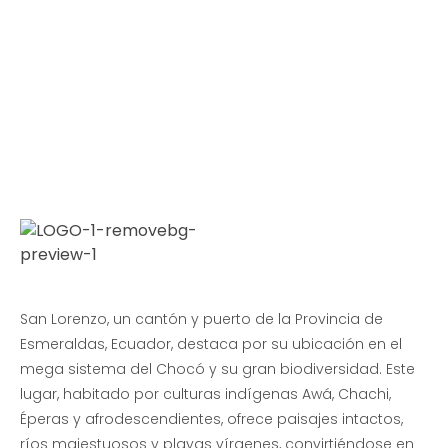
Progreso en
Beneficio de Todos
San Lorenzo, un cantón y puerto de la Provincia de
Esmeraldas, Ecuador, destaca por su ubicación en el
mega sistema del Chocó y su gran biodiversidad. Este
lugar, habitado por culturas indígenas Awá, Chachi,
Éperas y afrodescendientes, ofrece paisajes intactos,
ríos majestuosos y playas vírgenes, convirtiéndose en