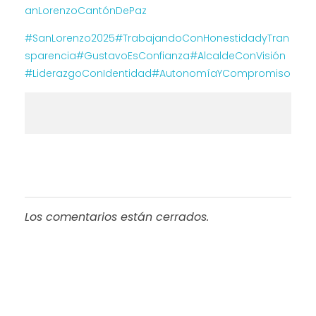
anLorenzoCantónDePaz
#SanLorenzo2025
#TrabajandoConHonestidadyTran
sparencia
#GustavoEsConfianza
#AlcaldeConVisión
#LiderazgoConIdentidad
#AutonomíaYCompromiso
Los comentarios están cerrados.