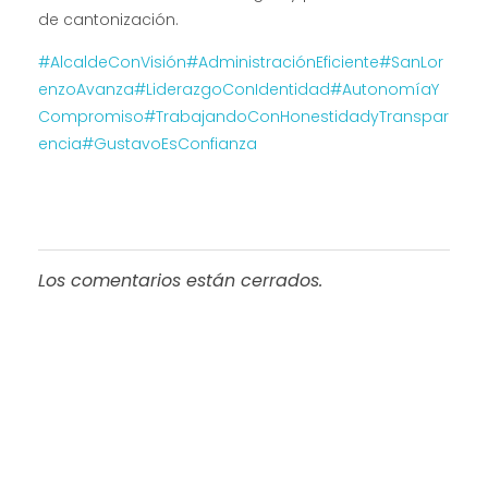
de cantonización.
#AlcaldeConVisión
#AdministraciónEficiente
#SanLor
enzoAvanza
#LiderazgoConIdentidad
#AutonomíaY
Compromiso
#TrabajandoConHonestidadyTranspar
encia
#GustavoEsConfianza
Los comentarios están cerrados.