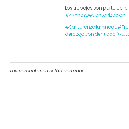
Los trabajos son parte del 
#47AñosDeCantonización
#SanLorenzoIluminado
#Tra
derazgoConIdentidad
#Aut
Los comentarios están cerrados.