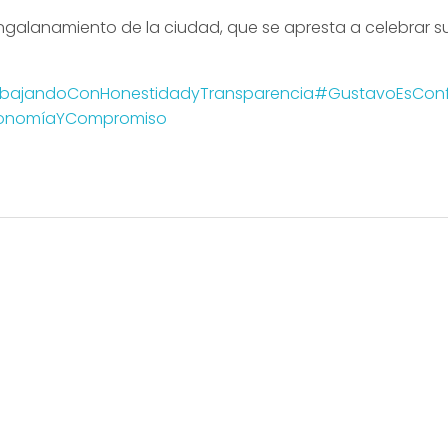
engalanamiento de la ciudad, que se apresta a celebrar s
bajandoConHonestidadyTransparencia
#GustavoEsConf
onomíaYCompromiso