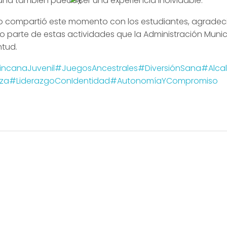
ana también puede ser una experiencia inolvidable.
co compartió este momento con los estudiantes, agradeci
o parte de estas actividades que la Administración Mun
ntud.
ncanaJuvenil
#JuegosAncestrales
#DiversiónSana
#Alca
za
#LiderazgoConIdentidad
#AutonomíaYCompromiso