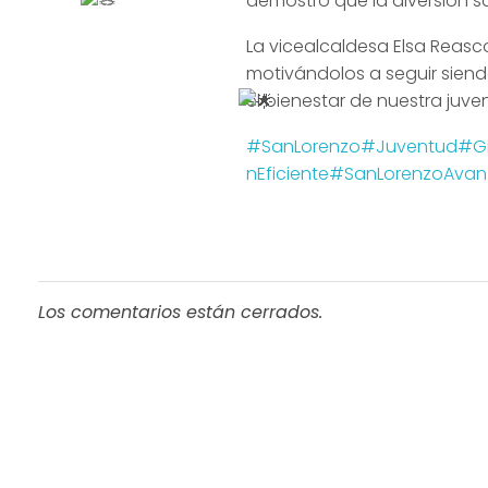
demostró que la diversión s
La vicealcaldesa Elsa Reas
motivándolos a seguir siend
el bienestar de nuestra juve
#SanLorenzo
#Juventud
#Gi
nEficiente
#SanLorenzoAvan
Los comentarios están cerrados.