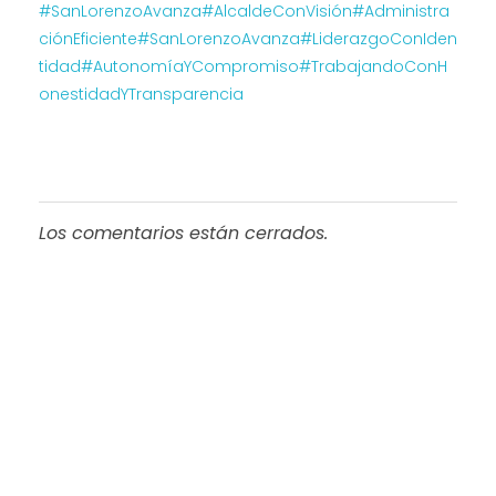
#SanLorenzoAvanza
#AlcaldeConVisión
#Administra
ciónEficiente
#SanLorenzoAvanza
#LiderazgoConIden
tidad
#AutonomíaYCompromiso
#TrabajandoConH
onestidadYTransparencia
Los comentarios están cerrados.
Progreso en