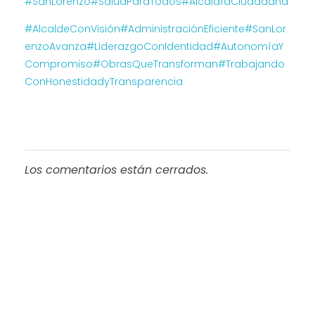
#SanLorenzo
#SaludParaTodos
#AlcaldíaCiudadana
#AlcaldeConVisión
#AdministraciónEficiente
#SanLor
enzoAvanza
#LiderazgoConIdentidad
#AutonomíaY
Compromiso
#ObrasQueTransforman
#Trabajando
ConHonestidadyTransparencia
Los comentarios están cerrados.