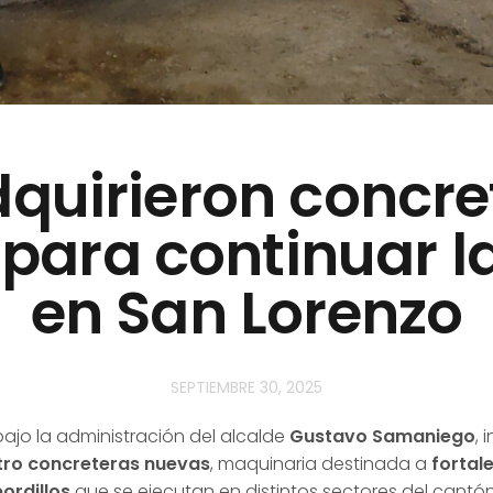
dquirieron concre
para continuar l
en San Lorenzo
SEPTIEMBRE 30, 2025
bajo la administración del alcalde
Gustavo Samaniego
, 
tro concreteras nuevas
, maquinaria destinada a
fortal
ordillos
que se ejecutan en distintos sectores del cantón