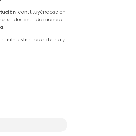
itución
, constituyéndose en
ales se destinan de manera
ña
.
a infraestructura urbana y