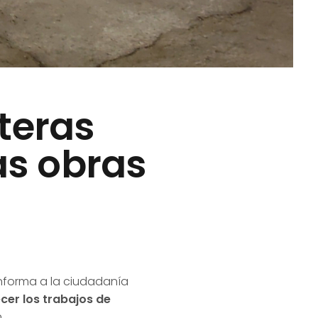
teras
as obras
informa a la ciudadanía
ecer los trabajos de
.