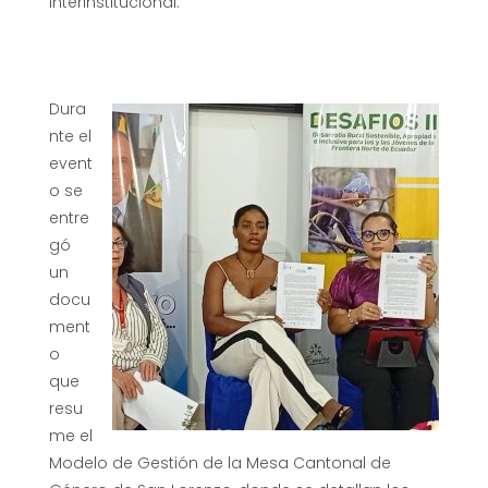
interinstitucional.
Dura
nte el
event
o se
entre
gó
un
docu
ment
o
que
resu
me el
Modelo de Gestión de la Mesa Cantonal de