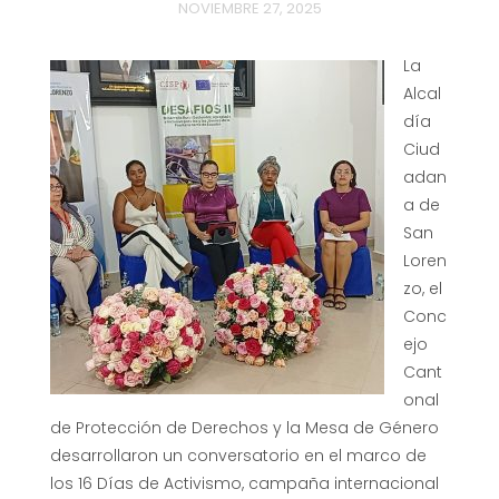
NOVIEMBRE 27, 2025
La
Alcal
día
Ciud
adan
a de
San
Loren
zo, el
Conc
ejo
Cant
onal
de Protección de Derechos y la Mesa de Género
desarrollaron un conversatorio en el marco de
los 16 Días de Activismo, campaña internacional