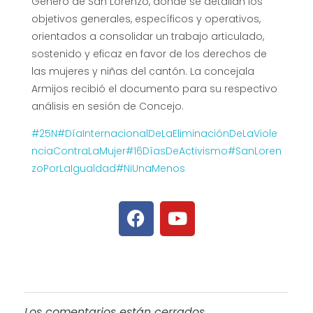
Género de San Lorenzo, donde se detallan los
objetivos generales, específicos y operativos,
orientados a consolidar un trabajo articulado,
sostenido y eficaz en favor de los derechos de
las mujeres y niñas del cantón. La concejala
Armijos recibió el documento para su respectivo
análisis en sesión de Concejo.
#25N
#DíaInternacionalDeLaEliminaciónDeLaViole
nciaContraLaMujer
#16DíasDeActivismo
#SanLoren
zoPorLaIgualdad
#NiUnaMenos
Los comentarios están cerrados.