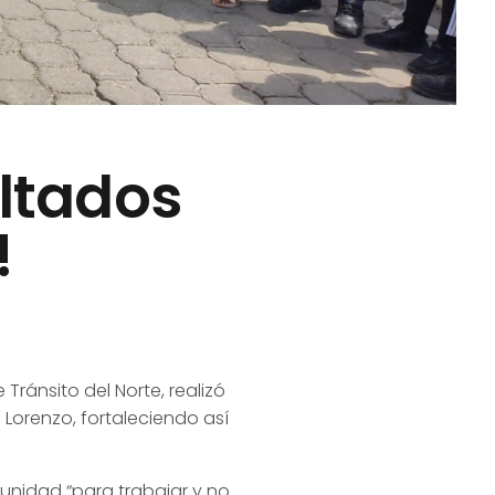
ltados
!
ránsito del Norte, realizó
 Lorenzo, fortaleciendo así
munidad “para trabajar y no