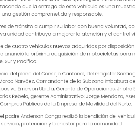
stacando que la entrega de este vehículo es una muestra 
n una gestión comprometida y responsable.
ntes de tránsito a cumplir su labor con buena voluntad,
va unidad contribuya a mejorar la atención y el control v
 de cuatro vehículos nuevos adquiridos por disposición 
anunció la próxima adquisición de motocicletas para ref
e, Sur y Pacífico.
ncia del pleno del Consejo Cantonal, del magíster Santia
EM. Marco Narváez, Comandante de la Subzona Imbabura de
icio pasivo Emerson Ubidia, Gerente de Operaciones, Jhofre
Carlos Rebelo, gerente Administrativo; Jorge Mendoza, Ase
e Compras Públicas de la Empresa de Movilidad del Norte.
l, el padre Anderson Canga realizó la bendición del vehíc
servicio, protección y bienestar para la comunidad.