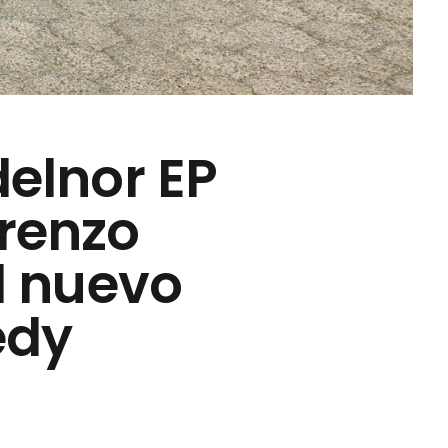
elnor EP
orenzo
l nuevo
edy