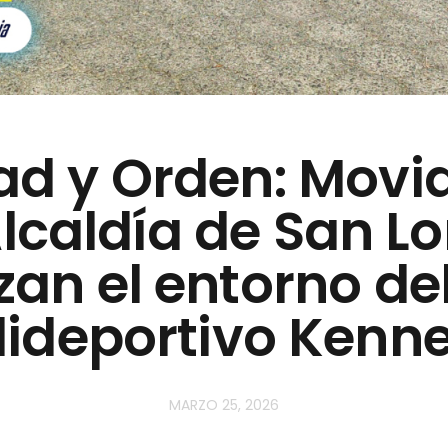
ad y Orden: Movid
Alcaldía de San L
zan el entorno de
lideportivo Kenn
MARZO 25, 2026