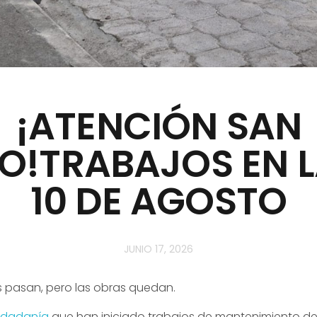
¡ATENCIÓN SAN
O!TRABAJOS EN L
10 DE AGOSTO
JUNIO 17, 2026
 pasan, pero las obras quedan.
udadanía
que han iniciado trabajos de mantenimiento d