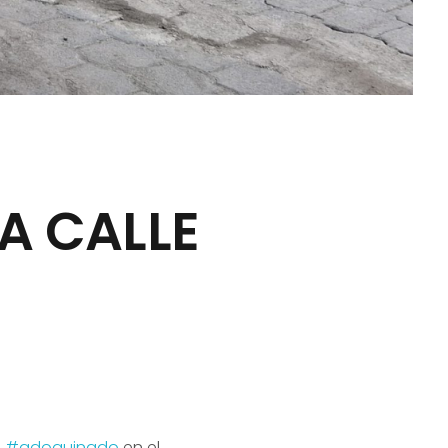
A CALLE
e
#adoquinado
en el