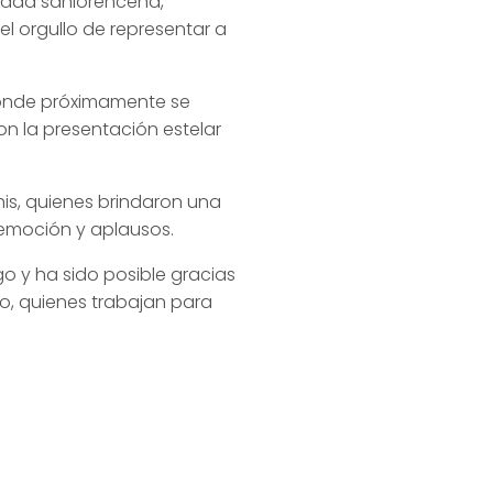
lidad sanlorenceña,
 el orgullo de representar a
o donde próximamente se
on la presentación estelar
is, quienes brindaron una
 emoción y aplausos.
o y ha sido posible gracias
o, quienes trabajan para