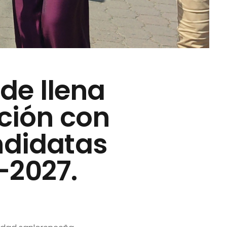
de llena
ición con
ndidatas
–2027.