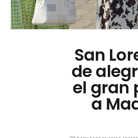
San Lor
de alegr
el gran
a Mad