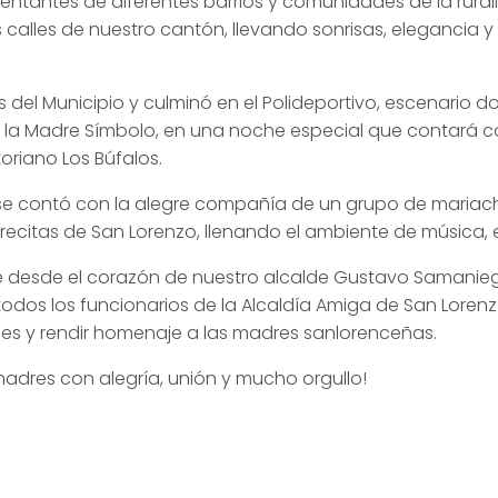
entantes de diferentes barrios y comunidades de la rura
s calles de nuestro cantón, llevando sonrisas, elegancia y
ajos del Municipio y culminó en el Polideportivo, escenari
de la Madre Símbolo, en una noche especial que contará c
riano Los Búfalos.
se contó con la alegre compañía de un grupo de mariach
ecitas de San Lorenzo, llenando el ambiente de música,
e desde el corazón de nuestro alcalde Gustavo Samanieg
dos los funcionarios de la Alcaldía Amiga de San Lorenz
ones y rendir homenaje a las madres sanlorenceñas.
madres con alegría, unión y mucho orgullo!